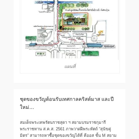
แผนที่
ชุดของขวัญต้อนรับเทศกาลคริสต์มาส และปี
ใหม่…
สมเด็จพระเทพรัตนราชสุดา ฯ สยามบรมราชกุมารี
พระราชทาน ส.ค.ส. 2561 ภาพวาดฝีพระหัตถ์ “สุนัขคู่
มิตร” สามารถหาซื้อชุดของขวัญได้ที่ คีออส ชั้น M สยาม