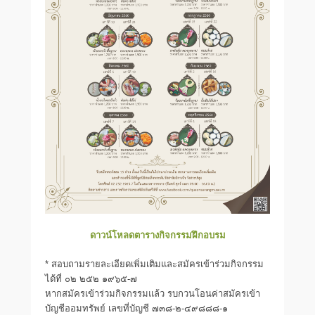
ดาวน์โหลดตารางกิจกรรมฝึกอบรม
* สอบถามรายละเอียดเพิ่มเติมและสมัครเข้าร่วมกิจกรรม
ได้ที่ ๐๒ ๒๕๒ ๑๙๖๕-๗
หากสมัครเข้าร่วมกิจกรรมแล้ว รบกวนโอนค่าสมัครเข้า
บัญชีออมทรัพย์ เลขที่บัญชี ๗๓๘-๒-๔๙๘๘๘-๑