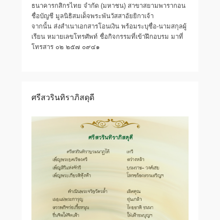
ธนาคารกสิกรไทย จำกัด (มหาชน) สาขาสยามพารากอน
ชื่อบัญชี มูลนิธิสมเด็จพระพันวัสสาอัยยิกาเจ้า
จากนั้น ส่งสำเนาเอกสารโอนเงิน พร้อมระบุชื่อ-นามสกุลผู้
เรียน หมายเลขโทรศัพท์ ชื่อกิจกรรมที่เข้าฝึกอบรม มาที่
โทรสาร ๐๒ ๒๕๗ ๐๙๔๑
ศรีสวรินทิราภิสดุดี