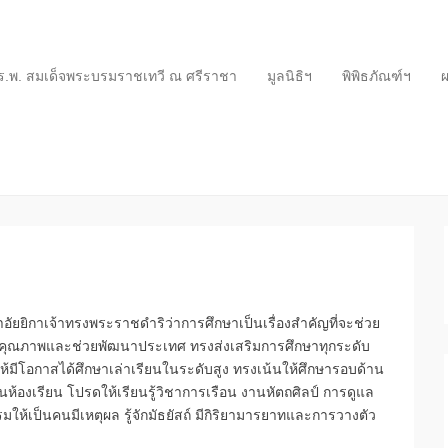
ร.พ. สมเด็จพระบรมราชเทวี ณ ศรีราชา
มูลนิธิฯ
พิพิธภัณฑ์ฯ
ผ
อัยยิกาเจ้าทรงพระราชดำริว่าการศึกษาเป็นเรื่องสำคัญที่จะช่วย
ีคุณภาพและช่วยพัฒนาประเทศ ทรงส่งเสริมการศึกษาทุกระดับ
้มีโอกาสได้ศึกษาเล่าเรียนในระดับสูง ทรงเน้นให้ศึกษารอบด้าน
ในห้องเรียน โปรดให้เรียนรู้วิชาการเรือน งานหัตถศิลป์ การดูแล
ให้เป็นคนมีเหตุผล รู้จักมัธยัสถ์ มีกิริยามารยาทและการวางตัว