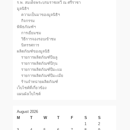
ร.พ. สมเด็จพระบรมราชเทวี ณ ศรีราชา
มูลนิธิฯ
ความเป็นมาของมูลนิธิฯ
กิจกรรม
พิพิธภัณฑ์ฯ
การเยี่ยมชม
วิธีการจองรอบเข้าชม
นิทรรศการ
ผลิตภัณฑ์ของมูลนิธิ
รายการผลิตภัณฑ์ปีฉลู
รายการผลิตภัณฑ์ปีกุน
รายการผลิตภัณฑ์ปีมะแม
รายการผลิตภัณฑ์ปีมะเมีย
ร้านจำหน่ายผลิตภัณฑ์
เว็บไซต์ที่เกี่ยวข้อง
แผนผังเว็บไซต์
August 2026
M
T
W
T
F
S
S
1
2
3
4
5
6
7
8
9