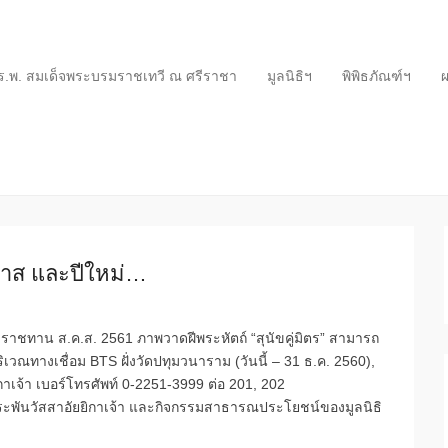
ร.พ. สมเด็จพระบรมราชเทวี ณ ศรีราชา
มูลนิธิฯ
พิพิธภัณฑ์ฯ
ผ
มาส และปีใหม่…
ชทาน ส.ค.ส. 2561 ภาพวาดฝีพระหัตถ์ “สุนัขคู่มิตร” สามารถ
เวณทางเชื่อม BTS ฝั่งวัดปทุมวนาราม (วันนี้ – 31 ธ.ค. 2560),
ิกาเจ้า เบอร์โทรศัพท์ 0-2251-3999 ต่อ 201, 202
ะพันวัสสาอัยยิกาเจ้า และกิจกรรมสาธารณประโยชน์ของมูลนิธิ