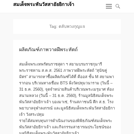
สมเด็จพระพันวัสสาอัยยิกาเจ้า
Tag: ตลับพวงกุญแจ
ผลิตภัณฑ์ภาพวาดฝีพระหัตถ์
สมเด็จพระเทพรัตนราชสุดา ฯ สยามบรมราชกุมารี
พระราชทาน ส.ค.ส. 2561 ภาพวาดฝีพระหัตถ์ “สุนัขคู่
มิตร” สามารถหาซื้อผลิตภัณฑ์ได้ที่ คีออส ชั้น M สยามพา
รากอน บริเวณทางเชื่อม BTS ฝั่งวัดปทุมวนาราม (วันนี้ –
31 ธ.ค. 2560), จุดจำหน่ายสินค้าบริเวณพระเมรุมาศ ท้อง
สนามหลวง (วันนี้ – 31 ธ.ค. 2560), ร้านมูลนิธิสมเด็จพระ
พันวัสสาอัยยิกาเจ้า บองมาเช่, ร้านสภาชนนี ตึก ส.ธ. โรง
พยาบาลจุฬาลงกรณ์ และมูลนิธิสมเด็จพระพันวัสสาอัยยิกา
เจ้า วังสระปทุม
รายได้สมทบทุนการดำเนินงานของพิพิธภัณฑ์สมเด็จพระ
พันวัสสาอัยยิกาเจ้า และกิจกรรมสาธารณประโยชน์ของ
มูลนิธิสมเด็จพระพันวัสสาอัยยิกาเจ้า