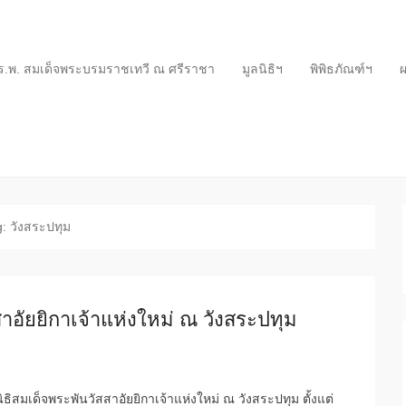
ร.พ. สมเด็จพระบรมราชเทวี ณ ศรีราชา
มูลนิธิฯ
พิพิธภัณฑ์ฯ
ผ
: วังสระปทุม
สาอัยยิกาเจ้าแห่งใหม่ ณ วังสระปทุม
ิธิสมเด็จพระพันวัสสาอัยยิกาเจ้าแห่งใหม่ ณ วังสระปทุม ตั้งแต่