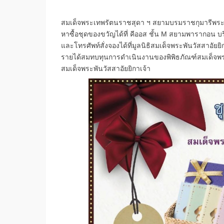
สมเด็จพระเทพรัตนราชสุดา ฯ สยามบรมราชกุมารีพระรา
หาซื้อชุดของขวัญได้ที่ คีออส ชั้น M สยามพารากอน บริ
และโทรศัพท์สั่งจองได้ที่มูลนิธิสมเด็จพระพันวัสสาอัยย
รายได้สมทบทุนการดำเนินงานของพิพิธภัณฑ์สมเด็จพร
สมเด็จพระพันวัสสาอัยยิกาเจ้า