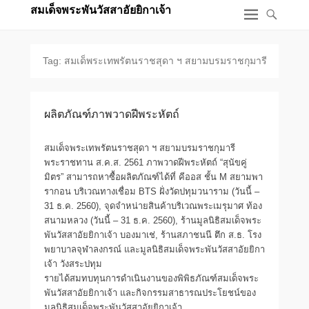
สมเด็จพระพันวัสสาอัยยิกาเจ้า
Tag: สมเด็พระเทพรัตนราชสุดา ฯ สยามบรมราชกุมารี
ผลิตภัณฑ์ภาพวาดฝีพระหัตถ์
สมเด็จพระเทพรัตนราชสุดา ฯ สยามบรมราชกุมารี
พระราชทาน ส.ค.ส. 2561 ภาพวาดฝีพระหัตถ์ “สุนัขคู่
มิตร” สามารถหาซื้อผลิตภัณฑ์ได้ที่ คีออส ชั้น M สยามพา
รากอน บริเวณทางเชื่อม BTS ฝั่งวัดปทุมวนาราม (วันนี้ –
31 ธ.ค. 2560), จุดจำหน่ายสินค้าบริเวณพระเมรุมาศ ท้อง
สนามหลวง (วันนี้ – 31 ธ.ค. 2560), ร้านมูลนิธิสมเด็จพระ
พันวัสสาอัยยิกาเจ้า บองมาเช่, ร้านสภาชนนี ตึก ส.ธ. โรง
พยาบาลจุฬาลงกรณ์ และมูลนิธิสมเด็จพระพันวัสสาอัยยิกา
เจ้า วังสระปทุม
รายได้สมทบทุนการดำเนินงานของพิพิธภัณฑ์สมเด็จพระ
พันวัสสาอัยยิกาเจ้า และกิจกรรมสาธารณประโยชน์ของ
มูลนิธิสมเด็จพระพันวัสสาอัยยิกาเจ้า